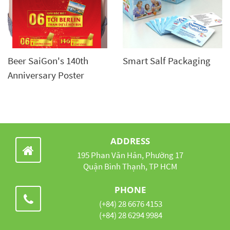
Beer SaiGon's 140th
Smart Salf Packaging
Anniversary Poster
ADDRESS
195 Phan Văn Hân, Phường 17
Quận Bình Thạnh, TP HCM
PHONE
(+84) 28 6676 4153
(+84) 28 6294 9984