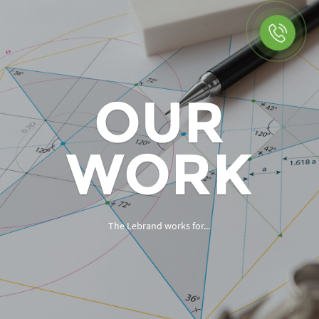
OUR
WORK
The Lebrand works for...